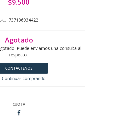
$9.500
737186934422
SKU:
Agotado
agotado. Puede enviarnos una consulta al
respecto..
CONTÁCTENOS
 Continuar comprando
CUOTA