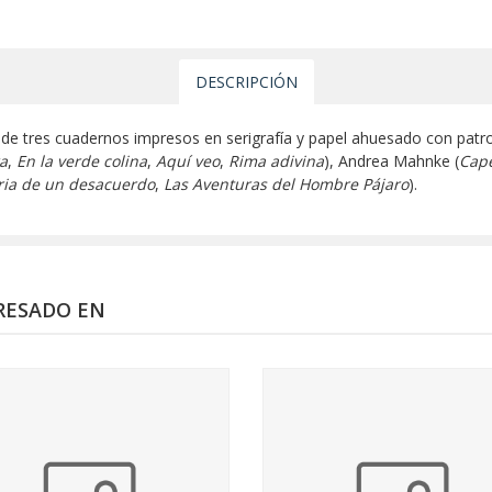
DESCRIPCIÓN
et de tres cuadernos impresos en serigrafía y papel ahuesado con patr
ra
,
En la verde colina
,
Aquí veo
,
Rima adivina
), Andrea Mahnke (
Cape
ria de un desacuerdo
,
Las Aventuras del Hombre Pájaro
).
RESADO EN