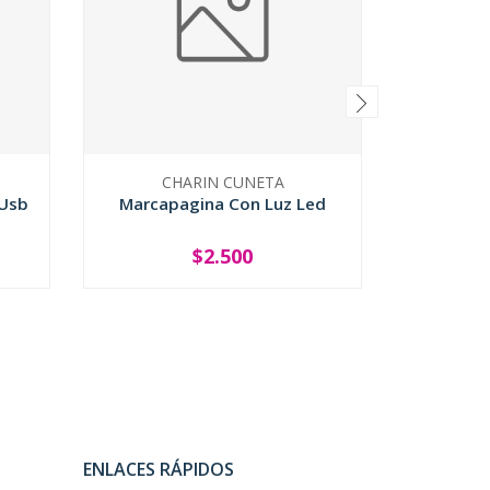
CHARIN CUNETA
C
 Usb
Marcapagina Con Luz Led
E
$2.500
-
+
-
ENLACES RÁPIDOS