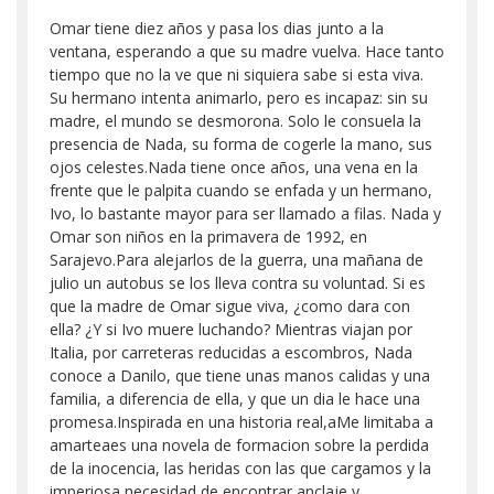
Omar tiene diez años y pasa los dias junto a la
ventana, esperando a que su madre vuelva. Hace tanto
tiempo que no la ve que ni siquiera sabe si esta viva.
Su hermano intenta animarlo, pero es incapaz: sin su
madre, el mundo se desmorona. Solo le consuela la
presencia de Nada, su forma de cogerle la mano, sus
ojos celestes.Nada tiene once años, una vena en la
frente que le palpita cuando se enfada y un hermano,
Ivo, lo bastante mayor para ser llamado a filas. Nada y
Omar son niños en la primavera de 1992, en
Sarajevo.Para alejarlos de la guerra, una mañana de
julio un autobus se los lleva contra su voluntad. Si es
que la madre de Omar sigue viva, ¿como dara con
ella? ¿Y si Ivo muere luchando? Mientras viajan por
Italia, por carreteras reducidas a escombros, Nada
conoce a Danilo, que tiene unas manos calidas y una
familia, a diferencia de ella, y que un dia le hace una
promesa.Inspirada en una historia real,aMe limitaba a
amarteaes una novela de formacion sobre la perdida
de la inocencia, las heridas con las que cargamos y la
imperiosa necesidad de encontrar anclaje y