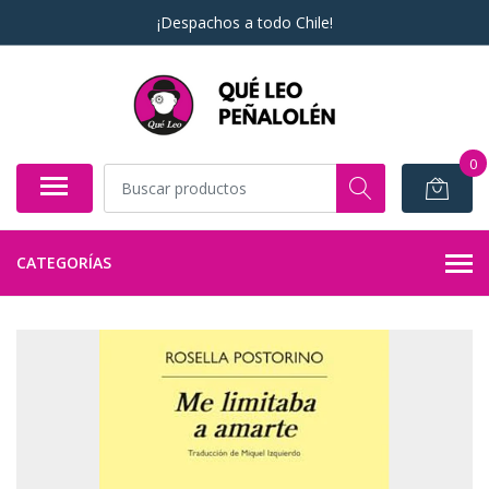
¡Despachos a todo Chile!
0
CATEGORÍAS