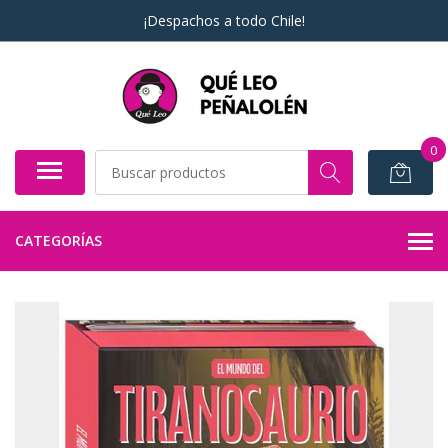
¡Despachos a todo Chile!
0
CATEGORÍAS