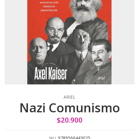
ARIEL
Nazi Comunismo
$20.900
9789566443025
SKU: