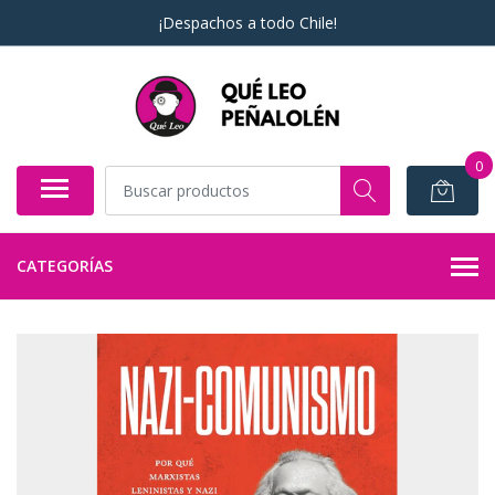
¡Despachos a todo Chile!
0
CATEGORÍAS