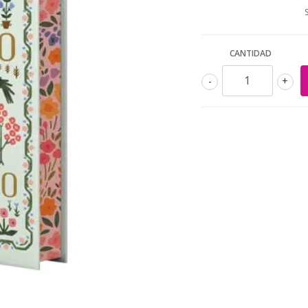
CANTIDAD
-
+