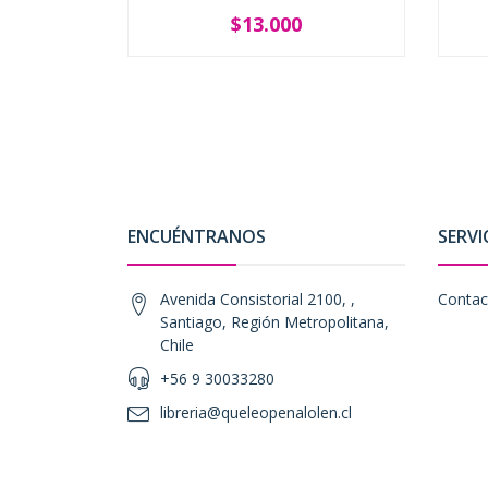
$13.000
-
+
-
ENCUÉNTRANOS
SERVI
Avenida Consistorial 2100, ,
Contac
Santiago, Región Metropolitana,
Chile
+56 9 30033280
libreria@queleopenalolen.cl