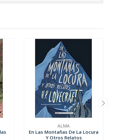
ALMA
las
En Las Montañas De La Locura
Las Am
Y Otros Relatos