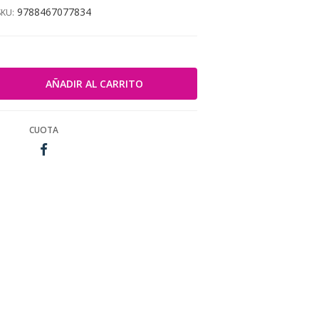
9788467077834
SKU:
CUOTA