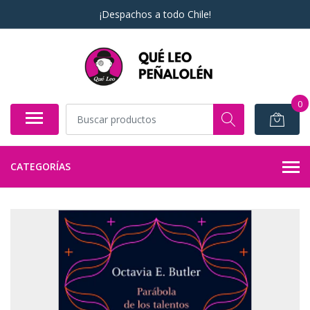
¡Despachos a todo Chile!
0
CATEGORÍAS