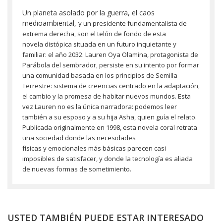
Un planeta asolado por la guerra, el caos
medioambiental,
y un presidente
fundamentalista de
extrema derecha, son el telón de fondo de esta
novela
distópica situada en un futuro inquietante
y
familiar: el año 2032. Lauren Oya
Olamina
, protagonista de
Parábola del sembrador, persiste en su intento por
formar
una comunidad basada en los principios de Semilla
Terrestre: sistema de
creencias centrado en la adaptación,
el cambio
y la promesa de habitar nuevos
mundos. Esta
vez Lauren no es la única narradora: podemos leer
también
a su
esposo
y
a su hija Asha
, quien guía el relato.
Publicada originalmente en 1998
,
esta novela coral retrata
una sociedad donde las necesidades
físicas
y
emocionales más básicas parecen casi
imposibles de satisfacer,
y donde la
tecnología es aliada
de nuevas formas de sometimiento.
USTED TAMBIÉN PUEDE ESTAR INTERESADO