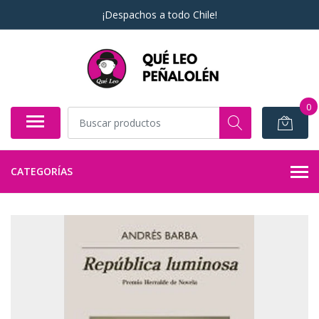
¡Despachos a todo Chile!
0
CATEGORÍAS