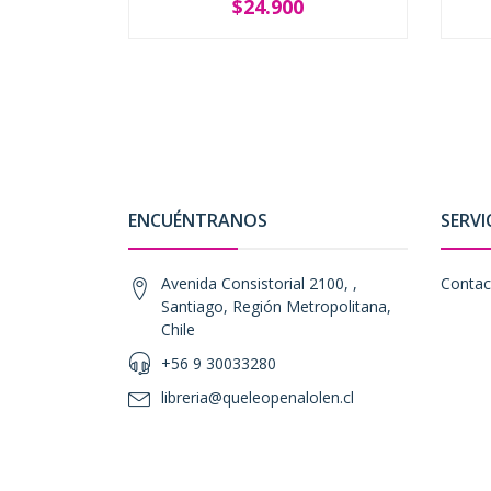
$24.900
-
+
-
ENCUÉNTRANOS
SERVI
Avenida Consistorial 2100, ,
Contac
Santiago, Región Metropolitana,
Chile
+56 9 30033280
libreria@queleopenalolen.cl