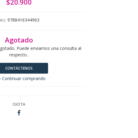
$20.900
9788416344963
SKU:
Agotado
agotado. Puede enviarnos una consulta al
respecto..
CONTÁCTENOS
 Continuar comprando
CUOTA