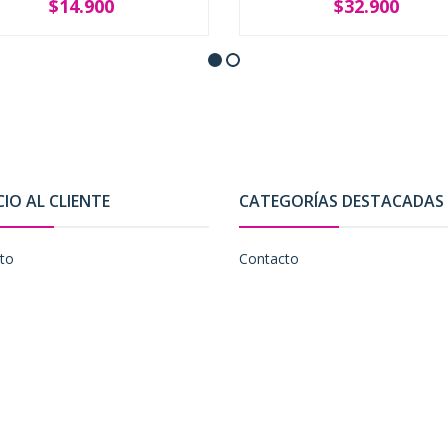
$14.900
$32.900
+
-
+
CIO AL CLIENTE
CATEGORÍAS DESTACADAS
to
Contacto