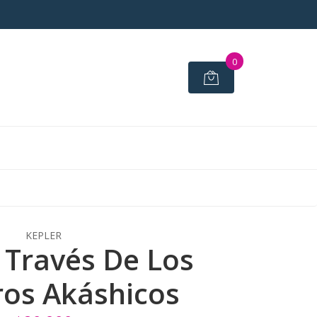
0
KEPLER
A Través De Los
ros Akáshicos