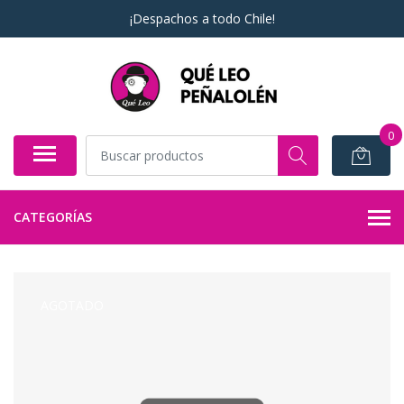
¡Despachos a todo Chile!
0
CATEGORÍAS
AGOTADO