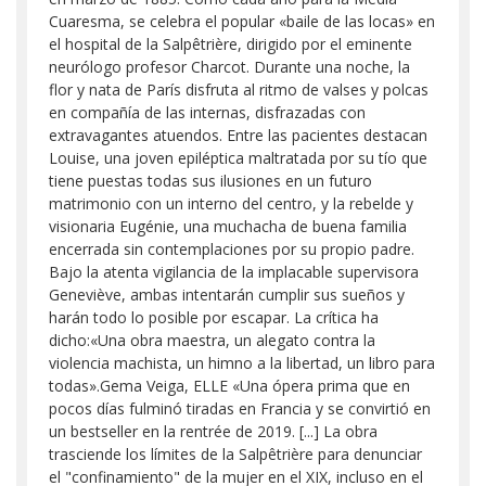
Cuaresma, se celebra el popular «baile de las locas» en
el hospital de la Salpêtrière, dirigido por el eminente
neurólogo profesor Charcot. Durante una noche, la
flor y nata de París disfruta al ritmo de valses y polcas
en compañía de las internas, disfrazadas con
extravagantes atuendos. Entre las pacientes destacan
Louise, una joven epiléptica maltratada por su tío que
tiene puestas todas sus ilusiones en un futuro
matrimonio con un interno del centro, y la rebelde y
visionaria Eugénie, una muchacha de buena familia
encerrada sin contemplaciones por su propio padre.
Bajo la atenta vigilancia de la implacable supervisora
Geneviève, ambas intentarán cumplir sus sueños y
harán todo lo posible por escapar. La crítica ha
dicho:«Una obra maestra, un alegato contra la
violencia machista, un himno a la libertad, un libro para
todas».Gema Veiga, ELLE «Una ópera prima que en
pocos días fulminó tiradas en Francia y se convirtió en
un bestseller en la rentrée de 2019. [...] La obra
trasciende los límites de la Salpêtrière para denunciar
el "confinamiento" de la mujer en el XIX, incluso en el