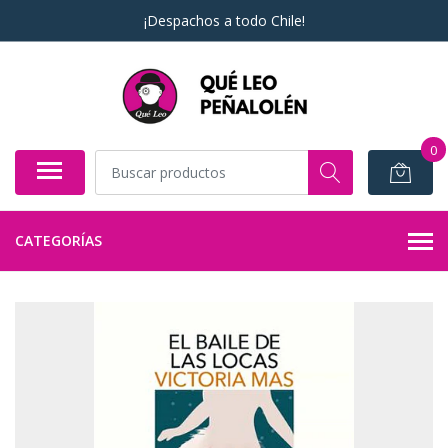
¡Despachos a todo Chile!
0
CATEGORÍAS