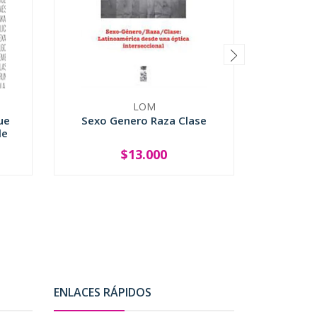
LOM
R
ue
Sexo Genero Raza Clase
Diari
le
$13.000
-
+
-
ENLACES RÁPIDOS