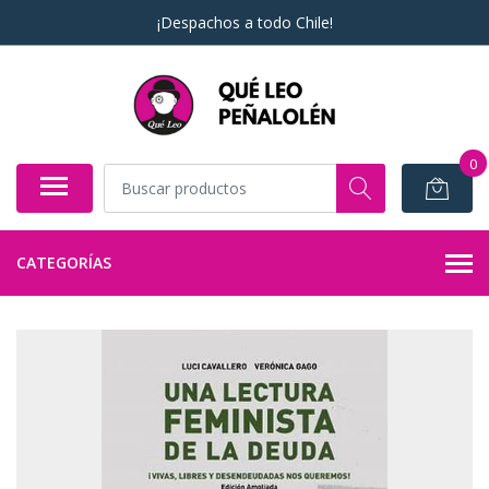
¡Despachos a todo Chile!
0
CATEGORÍAS