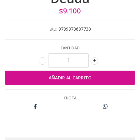
$9.100
9789873687730
SKU:
CANTIDAD
-
+
CUOTA