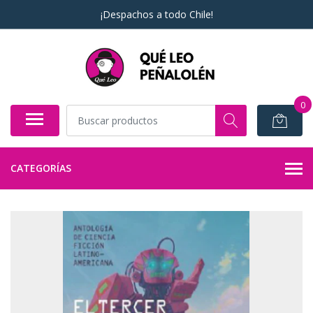
¡Despachos a todo Chile!
0
CATEGORÍAS