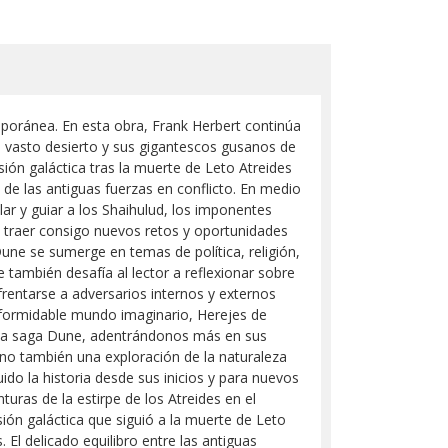
mporánea. En esta obra, Frank Herbert continúa
su vasto desierto y sus gigantescos gusanos de
ón galáctica tras la muerte de Leto Atreides
o de las antiguas fuerzas en conflicto. En medio
ar y guiar a los Shaihulud, los imponentes
e traer consigo nuevos retos y oportunidades
une se sumerge en temas de política, religión,
e también desafía al lector a reflexionar sobre
frentarse a adversarios internos y externos
 formidable mundo imaginario, Herejes de
de la saga Dune, adentrándonos más en sus
ino también una exploración de la naturaleza
do la historia desde sus inicios y para nuevos
uras de la estirpe de los Atreides en el
ión galáctica que siguió a la muerte de Leto
El delicado equilibro entre las antiguas