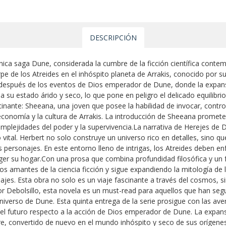
DESCRIPCIÓN
ónica saga Dune, considerada la cumbre de la ficción científica conte
pe de los Atreides en el inhóspito planeta de Arrakis, conocido por 
después de los eventos de Dios emperador de Dune, donde la expansi
 a su estado árido y seco, lo que pone en peligro el delicado equilibri
inante: Sheeana, una joven que posee la habilidad de invocar, control
economía y la cultura de Arrakis. La introducción de Sheeana promet
plejidades del poder y la supervivencia.La narrativa de Herejes de D
o vital. Herbert no solo construye un universo rico en detalles, sino qu
 personajes. En este entorno lleno de intrigas, los Atreides deben en
ger su hogar.Con una prosa que combina profundidad filosófica y un
los amantes de la ciencia ficción y sigue expandiendo la mitología 
ajes. Esta obra no solo es un viaje fascinante a través del cosmos, s
Debolsillo, esta novela es un must-read para aquellos que han segui
iverso de Dune. Esta quinta entrega de la serie prosigue con las avent
el futuro respecto a la acción de Dios emperador de Dune. La expans
, convertido de nuevo en el mundo inhóspito y seco de sus orígenes. 