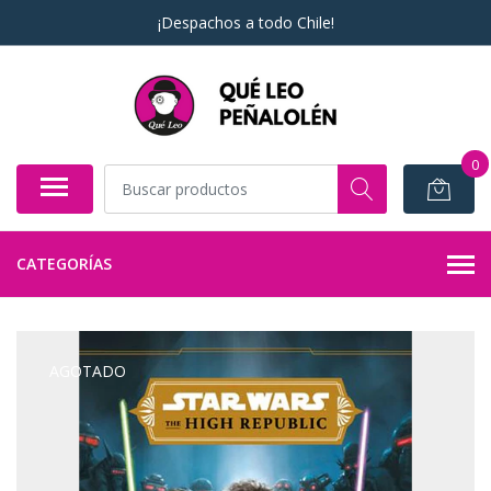
¡Despachos a todo Chile!
0
CATEGORÍAS
AGOTADO