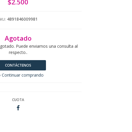
$2.500
4891846009981
SKU:
Agotado
agotado. Puede enviarnos una consulta al
respecto..
CONTÁCTENOS
 Continuar comprando
CUOTA