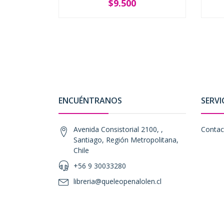
$9.500
SOLD OUT
ENCUÉNTRANOS
SERVI
Avenida Consistorial 2100, ,
Contac
Santiago, Región Metropolitana,
Chile
+56 9 30033280
libreria@queleopenalolen.cl