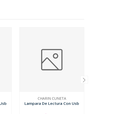
CHARIN CUNETA
C
 Usb
Lampara De Lectura Con Usb
Marcap