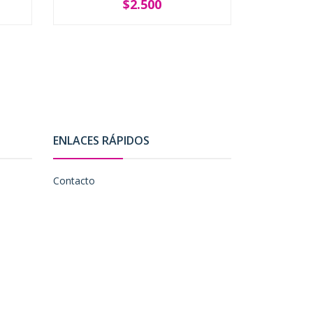
$2.500
-
+
-
ENLACES RÁPIDOS
Contacto