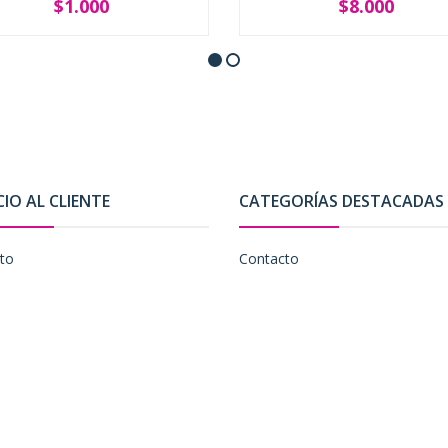
$1.000
$8.000
SOLD OUT
-
+
CIO AL CLIENTE
CATEGORÍAS DESTACADAS
to
Contacto