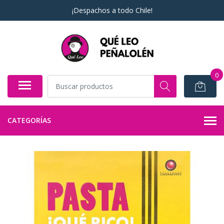
¡Despachos a todo Chile!
0
CATEGORÍAS