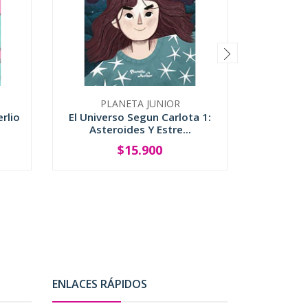
PLANETA JUNIOR
AMERI
rlio
El Universo Segun Carlota 1:
Las Ci
Asteroides Y Estre...
$15.900
-
+
ENLACES RÁPIDOS