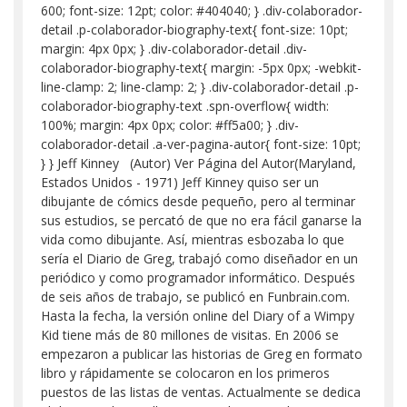
600; font-size: 12pt; color: #404040; } .div-colaborador-
detail .p-colaborador-biography-text{ font-size: 10pt;
margin: 4px 0px; } .div-colaborador-detail .div-
colaborador-biography-text{ margin: -5px 0px; -webkit-
line-clamp: 2; line-clamp: 2; } .div-colaborador-detail .p-
colaborador-biography-text .spn-overflow{ width:
100%; margin: 4px 0px; color: #ff5a00; } .div-
colaborador-detail .a-ver-pagina-autor{ font-size: 10pt;
} } Jeff Kinney (Autor) Ver Página del Autor(Maryland,
Estados Unidos - 1971) Jeff Kinney quiso ser un
dibujante de cómics desde pequeño, pero al terminar
sus estudios, se percató de que no era fácil ganarse la
vida como dibujante. Así, mientras esbozaba lo que
sería el Diario de Greg, trabajó como diseñador en un
periódico y como programador informático. Después
de seis años de trabajo, se publicó en Funbrain.com.
Hasta la fecha, la versión online del Diary of a Wimpy
Kid tiene más de 80 millones de visitas. En 2006 se
empezaron a publicar las historias de Greg en formato
libro y rápidamente se colocaron en los primeros
puestos de las listas de ventas. Actualmente se dedica