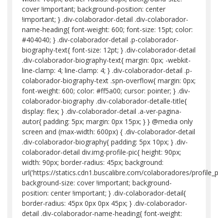
cover !important; background-position: center
!important; } .div-colaborador-detail .div-colaborador-
name-heading{ font-weight: 600; font-size: 15pt; color:
#404040; } .div-colaborador-detail .p-colaborador-
biography-text{ font-size: 12pt; } .div-colaborador-detail
.div-colaborador-biography-text{ margin: 0px; -webkit-
line-clamp: 4; line-clamp: 4; } .div-colaborador-detail .p-
colaborador-biography-text .spn-overflow{ margin: 0px;
font-weight: 600; color: #ff5a00; cursor: pointer; } .div-
colaborador-biography .div-colaborador-detalle-title{
display: flex; } .div-colaborador-detail .a-ver-pagina-
autor{ padding: 5px; margin: 0px 15px; } } @media only
screen and (max-width: 600px) { .div-colaborador-detail
.div-colaborador-biography{ padding: 5px 10px; } .div-
colaborador-detail div.img-profile-pic{ height: 90px;
width: 90px; border-radius: 45px; background:
url('https://statics.cdn1.buscalibre.com/colaboradores/profi
background-size: cover !important; background-
position: center !important; } .div-colaborador-detail{
border-radius: 45px 0px 0px 45px; } .div-colaborador-
detail .div-colaborador-name-heading{ font-weight: