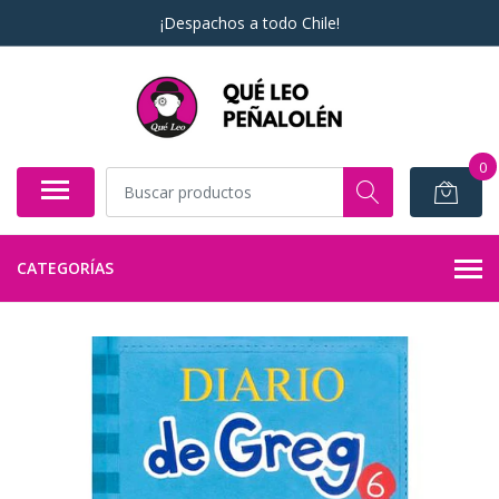
¡Despachos a todo Chile!
0
CATEGORÍAS