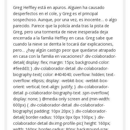
Greg Heffley está en apuros. Alguien ha causado
desperfectos en el cole, y Greg es el principal
sospechoso. Aunque, por una vez, es inocente… o algo
parecido. Parece que la policía anda tras la pista de
Greg, pero una tormenta de nieve inesperada deja
encerrada a la familia Heffley en casa. Greg sabe que
cuando la nieve se derrita le tocará dar explicaciones,
pero… ¿hay algún castigo peor que quedarse atrapado
en casa con la familia en vacaciones? .div-colaborador-
detail{ display: flex; margin: 15px; background-color:
#feedd3; } .div-colaborador-detail .div-colaborador-
biography-text{ color: #404040; overflow: hidden; text-
overflow: ellipsis; display: -webkit-box; -webkit-box-
orient: vertical; text-align: justify; } .div-colaborador-
detail .p-colaborador-biography-text .spn-overflow{
display: none; } @media only screen and (min-width:
600px) { .div-colaborador-detail .div-colaborador-
biography{ padding: 10px 20px; } .div-colaborador-
detail{ border-radius: 100px 0px 0px 100px; } .div-
colaborador-detail div.img-profile-pic{ height: 160px;
width: 160px; border-radius: 80px; background-size: