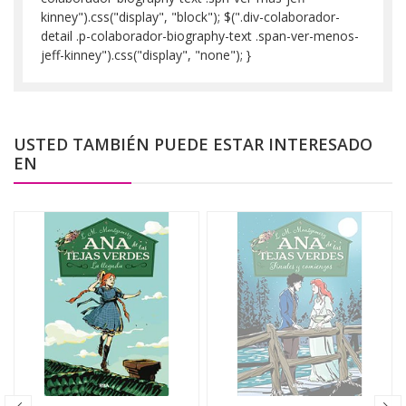
kinney").css("display", "block"); $(".div-colaborador-
detail .p-colaborador-biography-text .span-ver-menos-
jeff-kinney").css("display", "none"); }
USTED TAMBIÉN PUEDE ESTAR INTERESADO
EN