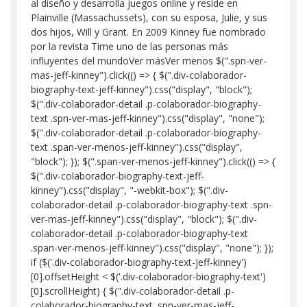
al diseño y desarrolla juegos online y reside en
Plainville (Massachussets), con su esposa, Julie, y sus
dos hijos, Will y Grant. En 2009 Kinney fue nombrado
por la revista Time uno de las personas más
influyentes del mundoVer másVer menos $(".spn-ver-
mas-jeff-kinney").click(() => { $(".div-colaborador-
biography-text-jeff-kinney").css("display", "block");
$(".div-colaborador-detail .p-colaborador-biography-
text .spn-ver-mas-jeff-kinney").css("display", "none");
$(".div-colaborador-detail .p-colaborador-biography-
text .span-ver-menos-jeff-kinney").css("display",
"block"); }); $(".span-ver-menos-jeff-kinney").click(() => {
$(".div-colaborador-biography-text-jeff-
kinney").css("display", "-webkit-box"); $(".div-
colaborador-detail .p-colaborador-biography-text .spn-
ver-mas-jeff-kinney").css("display", "block"); $(".div-
colaborador-detail .p-colaborador-biography-text
.span-ver-menos-jeff-kinney").css("display", "none"); });
if ($('.div-colaborador-biography-text-jeff-kinney')
[0].offsetHeight < $('.div-colaborador-biography-text')
[0].scrollHeight) { $(".div-colaborador-detail .p-
colaborador-biography-text .spn-ver-mas-jeff-