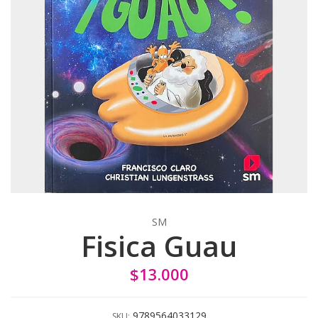
SM
Fisica Guau
$13.000
9789564033129
SKU: