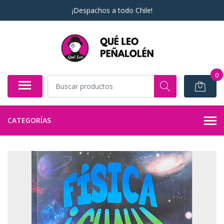
¡Despachos a todo Chile!
0
CATEGORÍAS