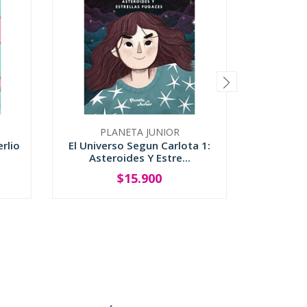
PLANETA JUNIOR
AMERI
rlio
El Universo Segun Carlota 1:
Las Ci
Asteroides Y Estre...
$15.900
-
+