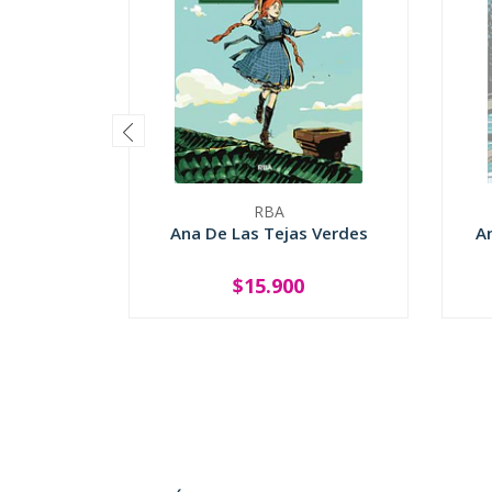
RBA
Ana De Las Tejas Verdes
A
$15.900
-
+