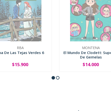
RBA
MONTENA
na De Las Tejas Verdes 6
El Mundo De Clodett: Supe
De Gemelas
$15.900
$14.000
SOLD OUT
SOLD OUT