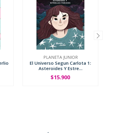
PLANETA JUNIOR
AMERI
rlio
El Universo Segun Carlota 1:
Las Ci
Asteroides Y Estre...
$15.900
-
+