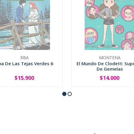
RBA
MONTENA
na De Las Tejas Verdes 6
El Mundo De Clodett: Supe
De Gemelas
$15.900
$14.000
SOLD OUT
SOLD OUT