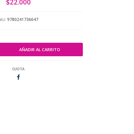
$22.000
9780241736647
SKU:
CUOTA