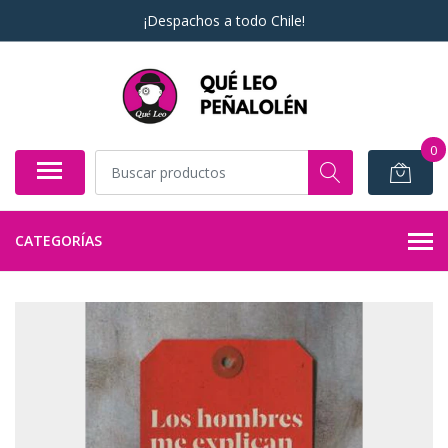
¡Despachos a todo Chile!
0
CATEGORÍAS