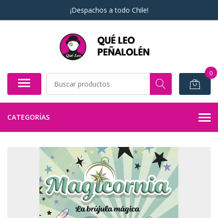
¡Despachos a todo Chile!
0
CATEGORÍAS