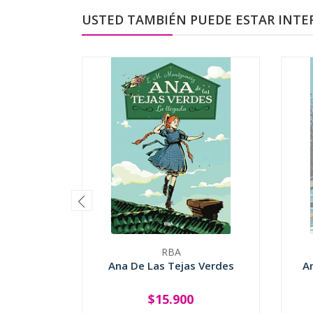
USTED TAMBIÉN PUEDE ESTAR INTE
RBA
Ana De Las Tejas Verdes
A
$15.900
-
+