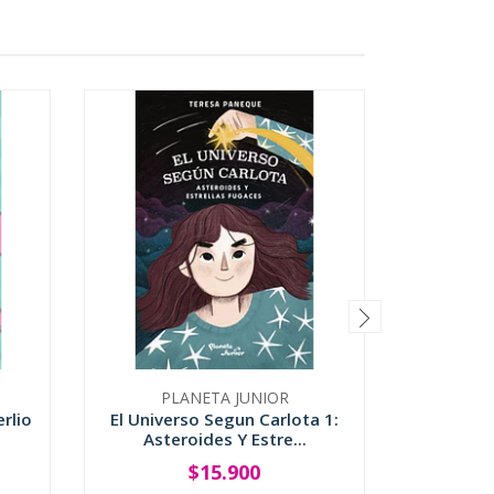
PLANETA JUNIOR
AMERI
rlio
El Universo Segun Carlota 1:
Las Ci
Asteroides Y Estre...
$15.900
-
+