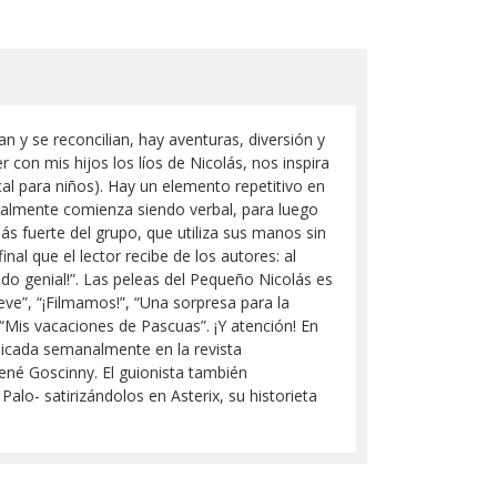
 y se reconcilian, hay aventuras, diversión y
r con mis hijos los líos de Nicolás, nos inspira
al para niños). Hay un elemento repetitivo en
neralmente comienza siendo verbal, para luego
s fuerte del grupo, que utiliza sus manos sin
al que el lector recibe de los autores: al
o genial!”. Las peleas del Pequeño Nicolás es
nieve”, “¡Filmamos!”, “Una sorpresa para la
”, “Mis vacaciones de Pascuas”. ¡Y atención! En
blicada semanalmente en la revista
ené Goscinny. El guionista también
 Palo- satirizándolos en Asterix, su historieta