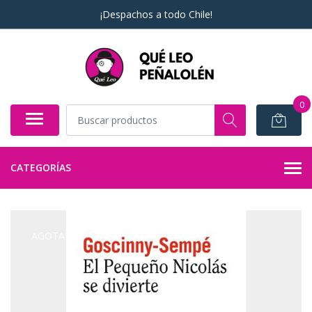
¡Despachos a todo Chile!
0
CATEGORÍAS
AGOTADO