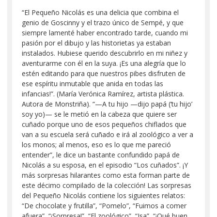
“El Pequeño Nicolás es una delicia que combina el
genio de Goscinny y el trazo único de Sempé, y que
siempre lamenté haber encontrado tarde, cuando mi
pasión por el dibujo y las historietas ya estaban
instalados. Hubiese querido descubrirlo en mi niñez y
aventurarme con él en la suya. ¡Es una alegría que lo
estén editando para que nuestros pibes disfruten de
ese espíritu inmutable que anida en todas las
infancias!”. (María Verónica Ramírez, artista plástica.
Autora de Monstriña). “—A tu hijo —dijo papá (‘tu hijo’
soy yo)— se le metió en la cabeza que quiere ser
cuñado porque uno de esos pequeños chiflados que
van a su escuela será cuñado e irá al zoológico a ver a
los monos; al menos, eso es lo que me pareció
entender”, le dice un bastante confundido papá de
Nicolás a su esposa, en el episodio “Los cuñados”. ¡Y
más sorpresas hilarantes como esta forman parte de
este décimo compilado de la colección! Las sorpresas
del Pequeño Nicolás contiene los siguientes relatos:
“De chocolate y frutilla”, “Pomelo”, “Fuimos a comer
afuera”, “¡Sorpresa!”, “El zoológico”, “Isa”, “¡Qué buen