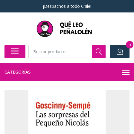
¡Despachos a todo Chile!
0
CATEGORÍAS