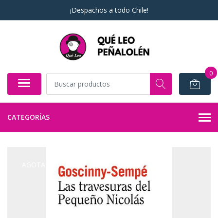
¡Despachos a todo Chile!
0
CATEGORÍAS
AGOTADO